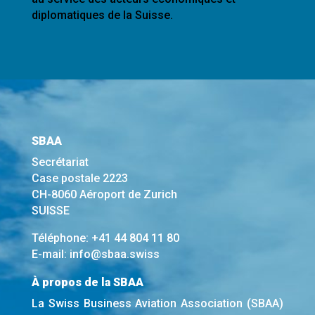
diplomatiques de la Suisse.
SBAA
Secrétariat
Case postale 2223
CH-8060 Aéroport de Zurich
SUISSE
Téléphone:
+41 44 804 11 80
E-mail:
info@sbaa.swiss
À propos de la SBAA
La Swiss Business Aviation Association (SBAA)