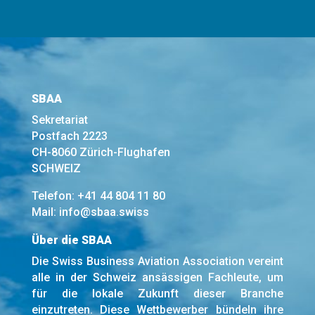
SBAA
Sekretariat
Postfach 2223
CH-8060 Zürich-Flughafen
SCHWEIZ
Telefon:
+41 44 804 11 80
Mail:
info@sbaa.swiss
Über die SBAA
Die Swiss Business Aviation Association vereint
alle in der Schweiz ansässigen Fachleute, um
für die lokale Zukunft dieser Branche
einzutreten. Diese Wettbewerber bündeln ihre